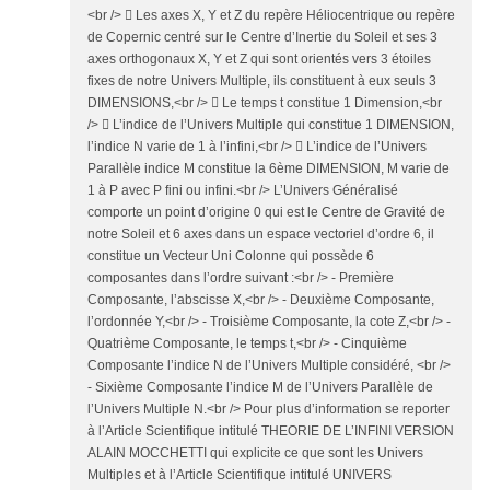
<br />  Les axes X, Y et Z du repère Héliocentrique ou repère
de Copernic centré sur le Centre d’Inertie du Soleil et ses 3
axes orthogonaux X, Y et Z qui sont orientés vers 3 étoiles
fixes de notre Univers Multiple, ils constituent à eux seuls 3
DIMENSIONS,<br />  Le temps t constitue 1 Dimension,<br
/>  L’indice de l’Univers Multiple qui constitue 1 DIMENSION,
l’indice N varie de 1 à l’infini,<br />  L’indice de l’Univers
Parallèle indice M constitue la 6ème DIMENSION, M varie de
1 à P avec P fini ou infini.<br /> L’Univers Généralisé
comporte un point d’origine 0 qui est le Centre de Gravité de
notre Soleil et 6 axes dans un espace vectoriel d’ordre 6, il
constitue un Vecteur Uni Colonne qui possède 6
composantes dans l’ordre suivant :<br /> - Première
Composante, l’abscisse X,<br /> - Deuxième Composante,
l’ordonnée Y,<br /> - Troisième Composante, la cote Z,<br /> -
Quatrième Composante, le temps t,<br /> - Cinquième
Composante l’indice N de l’Univers Multiple considéré, <br />
- Sixième Composante l’indice M de l’Univers Parallèle de
l’Univers Multiple N.<br /> Pour plus d’information se reporter
à l’Article Scientifique intitulé THEORIE DE L’INFINI VERSION
ALAIN MOCCHETTI qui explicite ce que sont les Univers
Multiples et à l’Article Scientifique intitulé UNIVERS