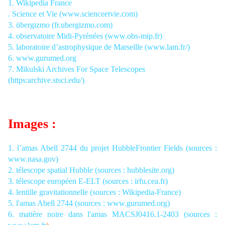
1. Wikipedia France
. Science et Vie (www.scienceetvie.com)
3. übergizmo (fr.ubergizmo.com)
4. observatoire Midi-Pyrénées (www.obs-mip.fr)
5. laboratoire d’astrophysique de Marseille (www.lam.fr/)
6. www.gurumed.org
7. Mikulski Archives For Space Telescopes
(https:archive.stsci.edu/)
Images :
1. l’amas Abell 2744 du projet HubbleFrontier Fields (sources :
www.nasa.gov)
2. télescope spatial Hubble (sources : hubblesite.org)
3. télescope européen E-ELT (sources : irfu.cea.fr)
4. lentille gravitationnelle (sources : Wikipedia-France)
5. l'amas Abell 2744 (sources :
www.gurumed.org)
6. matière noire dans l'amas
MACSJ0416.1-2403 (sources :