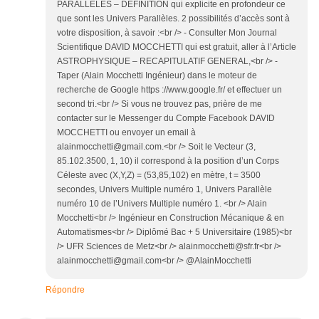
PARALLELES – DEFINITION qui explicite en profondeur ce
que sont les Univers Parallèles. 2 possibilités d’accès sont à
votre disposition, à savoir :<br /> - Consulter Mon Journal
Scientifique DAVID MOCCHETTI qui est gratuit, aller à l’Article
ASTROPHYSIQUE – RECAPITULATIF GENERAL,<br /> -
Taper (Alain Mocchetti Ingénieur) dans le moteur de
recherche de Google https ://www.google.fr/ et effectuer un
second tri.<br /> Si vous ne trouvez pas, prière de me
contacter sur le Messenger du Compte Facebook DAVID
MOCCHETTI ou envoyer un email à
alainmocchetti@gmail.com.<br /> Soit le Vecteur (3,
85.102.3500, 1, 10) il correspond à la position d’un Corps
Céleste avec (X,Y,Z) = (53,85,102) en mètre, t = 3500
secondes, Univers Multiple numéro 1, Univers Parallèle
numéro 10 de l’Univers Multiple numéro 1. <br /> Alain
Mocchetti<br /> Ingénieur en Construction Mécanique & en
Automatismes<br /> Diplômé Bac + 5 Universitaire (1985)<br
/> UFR Sciences de Metz<br /> alainmocchetti@sfr.fr<br />
alainmocchetti@gmail.com<br /> @AlainMocchetti
Répondre