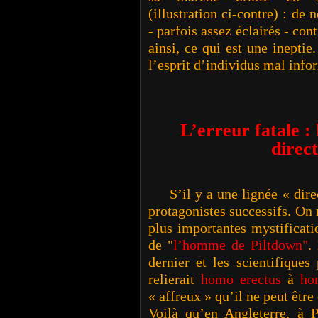
(illustration ci-contre) : de
- parfois assez éclairés - con
ainsi, ce qui est une ineptie
l’esprit d’individus mal in
L’erreur fatale 
direc
S’il y a une lignée « dire
protagonistes successifs. On
plus importantes mystificati
de "
l’homme de Piltdown"
.
dernier et les scientifique
relierait
homo erectus
à
ho
« affreux » qu’il ne peut êt
Voilà qu’en Angleterre, à 