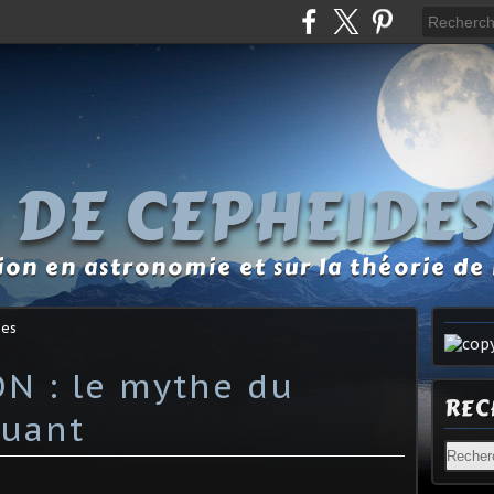
 DE CEPHEIDE
tion en astronomie et sur la théorie de 
des
N : le mythe du
REC
uant