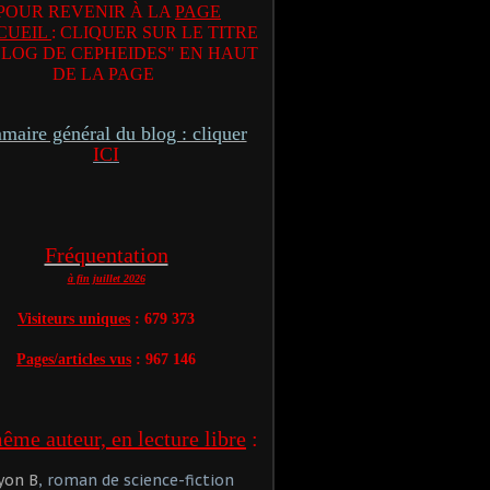
POUR REVENIR À LA
PAGE
CUEIL
: CLIQUER SUR LE TITRE
BLOG DE CEPHEIDES" EN HAUT
DE LA PAGE
aire général du blog : cliquer
ICI
Fréquentation
à fin juillet 2026
Visiteurs uniques
: 679 373
Pages/articles vus
: 967 146
me auteur, en lecture libre
:
yon B
, roman de science-fiction