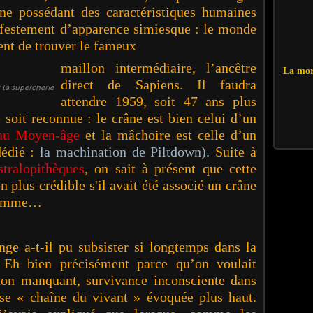
ne possédant des caractéristiques humaines
festement d’apparence simiesque : le monde
ient de trouver le fameux
maillon intermédiaire, l’ancêtre
La mor
direct de Sapiens. Il faudra
 la supercherie
attendre 1959, soit 47 ans plus
e soit reconnue : le crâne est bien celui
d’un
 au Moyen-âge
et la mâchoire est celle d’un
édié :
la machination de Piltdown)
.
Suite à
stralopithèques
, on sait à présent que cette
n plus crédible s'il avait été associé un crâne
’homme…
-t-il pu subsister si longtemps dans la
 Eh bien précisément parce qu’on voulait
non manquant, survivance inconsciente dans
use « chaîne du vivant » évoquée plus haut.