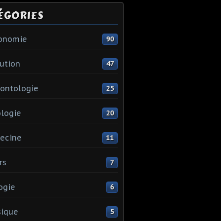
ÉGORIES
ronomie
90
ution
47
ontologie
25
logie
20
ecine
11
rs
7
ogie
6
sique
5