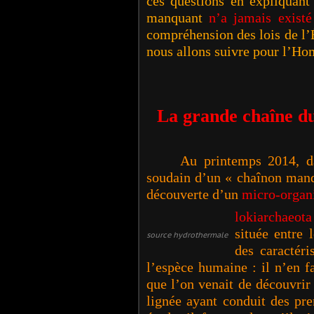
ces questions en expliquan
manquant
n’a jamais existé
compréhension des lois de l’
nous allons suivre pour l’Ho
La grande chaîne du 
Au printemps 2014, da
soudain d’un « chaînon manqua
découverte d’un
micro-organ
lokiarchaeota
située entre 
source hydrothermale
des caractéri
l’espèce humaine : il n’en f
que l’on venait de découvrir
lignée ayant conduit des pr