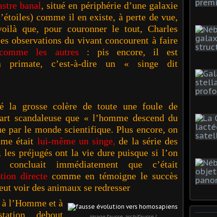
astre banal
, situé en périphérie d’une galaxie
’étoiles) comme il en existe, à perte de vue,
voilà que, pour couronner le tout, Charles
es observations du vivant concourent à faire
comme les autres
: pis encore, il est
n primate, c’est-à-dire un « singe dit
 grosse colère de toute une foule de
épart scandaleuse que « l’homme descend du
ue par le monde scientifique. Plus encore, on
mme était
lui-même un singe,
de la série des
 les préjugés ont la vie dure puisque si l’on
n concluait immédiatement que c’était
ution directe
comme en témoigne le succès
eut voir des animaux se redresser
r à l’Homme et à
ation debout
image fausse, archifausse !