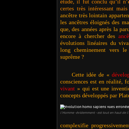
étude, il fut conclu qu’il n
certes très intéressant mai
ancêtre très lointain apparte
les ancêtres éloignés des m
que, des années après la par
encore à chercher des
anc
évolutions linéaires du viva
long cheminement vers le
suprême ?
Cette idée de «
dévelo
consciences est en réalité, 
vivant
» qui est une invent
concepts développés par Plato
l'Homme -évidemment - est tout en haut de l'
complexifie progressiveme