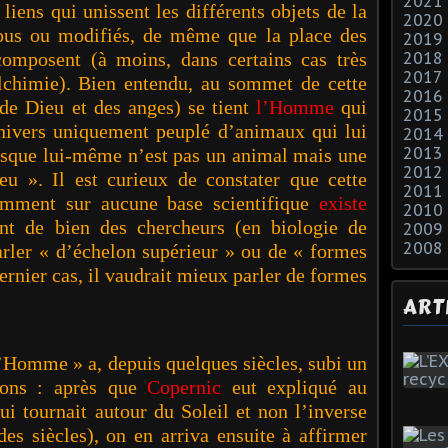
2021
liens qui unissent les différents objets de la
2020
pus ou modifiés, de même que la place des
2019
composent (à moins, dans certains cas très
2018
2017
alchimie). Bien entendu, au sommet de cette
2016
 de Dieu et des anges) se tient
l’Homme
qui
2015
univers uniquement peuplé d’animaux qui lui
2014
2013
isque lui-même n’est pas un animal mais une
2012
eu ». Il est curieux de constater que cette
2011
demment sur aucune base
scientifique
existe
2010
nt de bien des chercheurs (en biologie de
2009
2008
arler « d’échelon supérieur » ou de « formes
dernier cas, il vaudrait mieux parler de formes
ART
’Homme » a, depuis quelques siècles, subi un
sions : après que
Copernic
eut expliqué au
ui tournait autour du Soleil et non l’inverse
des siècles), on
en arriva ensuite à affirmer