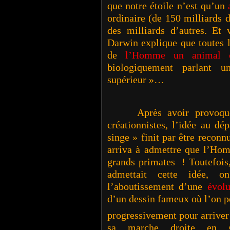
que notre étoile n’est qu’un
ordinaire (de 150 milliards d
des milliards d’autres. Et 
Darwin explique que toutes l
de
l’Homme un animal 
biologiquement parlant u
supérieur »…
Après avoir provoqué la
créationnistes, l’idée au d
singe » finit par être reconn
arriva à admettre que l’Ho
grands primates ! Toutefois,
admettait cette idée, o
l’aboutissement d’une
évol
d’un dessin fameux où l’on p
progressivement pour arrive
sa marche droite en st