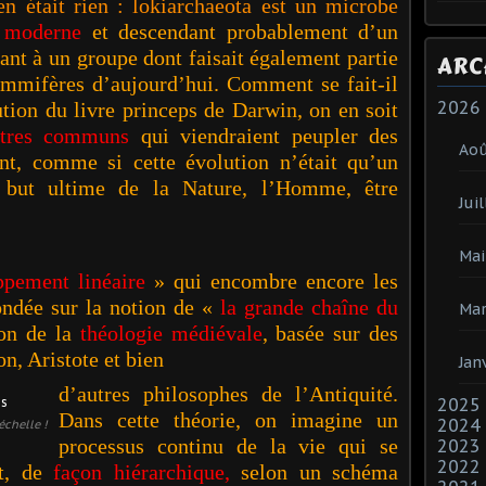
’en était rien : lokiarchaeota est un microbe
s
moderne
et descendant probablement d’un
nant à un groupe dont faisait également partie
ARC
ammifères d’aujourd’hui. Comment se fait-il
2026
ution du livre princeps de Darwin, on en soit
êtres communs
qui viendraient peu
pler des
Ao
nt
, com
me si cette évolution n’était qu’un
 but ultime de la Nature, l’Homme, être
Juil
Mai
ppement linéaire
» qui encombre encore les
fondée sur la notion de «
la grande chaîne du
Mar
ion de la
théologie médiévale
, basée sur des
n, Aristote et bien
Jan
d’autres philosophes de l’Antiquité.
2025
Dans cette théorie, on imagine un
2024
échelle !
processus continu de la vie qui se
2023
2022
nt,
de
façon
hiérarchique,
selon un schéma