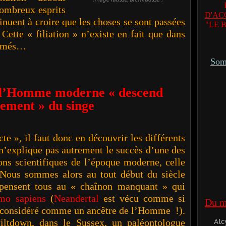
 nombreux esprits
D'AC
tinuent à croire que les choses se sont passées
"LE 
. Cette « filiation » n’existe en fait que dans
formés…
Somm
: l’Homme moderne « descend
tement » du singe
cte », il faut donc en découvrir les différents
 n’explique pas autrement le succès d’une des
ons scientifiques de l’époque moderne, celle
 Nous sommes alors au tout début du siècle
s pensent tous au « chaînon manquant » qui
mo sapiens
(
Neandertal
est vécu comme si
Du mê
re considéré comme un ancêtre de l’Homme !).
Piltdown, dans le Sussex, un paléontologue
Alc