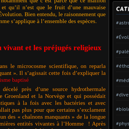
t notamment que c’est parce que ce maillon
et qu’il n’est que le fruit d’une mauvaise
CAT
Évolution. Bien entendu, le raisonnement que
mme s’applique à l’ensemble des espèces.
#ast
#Évol
vivant et les préjugés religieux
#palé
ns le microcosme scientifique, on reparla
#étho
nt ». Il s’agissait cette fois d’expliquer la
isme baptisé
#méd
décelé près d’une source hydrothermale
#dive
le Groenland et la Norvège et qui possédait
stiques à la fois avec les bactéries et avec
#biol
allait pas plus pour que certains s’exclament
 un des « chaînons manquants » de la longue
emières entités vivantes à l’Homme ! Après
#phy