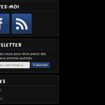
VEZ-MOI
SLETTER
z-vous pour être averti des
ux articles publiés.
ES
l
ct