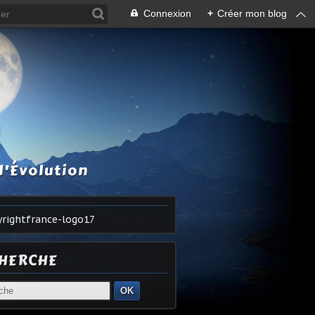
Connexion
+
Créer mon blog
S
l'Évolution
HERCHE
OK