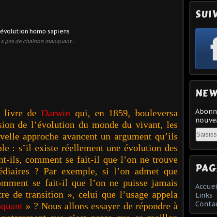
SUI
y a pas de chaînon manquant...
NEW
Abonne
u livre de
Darwin
qui, en 1859, bouleversa
nouvea
ion de l’évolution du monde du vivant, les
Email
uvelle approche avancent un argument qu’ils
 : s’il existe réellement une évolution des
nt-ils, comment se fait-il que l’on ne trouve
PAG
médiaires ? Par exemple, si l’on admet que
mment se fait-il que l’on ne puisse jamais
Accuei
re de transition », celui que l’usage appela
Links
Conta
nquant
» ? Nous allons essayer de répondre à