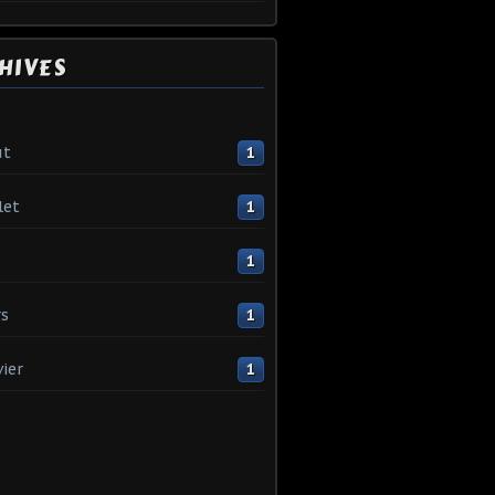
HIVES
ût
1
let
1
1
s
1
vier
1