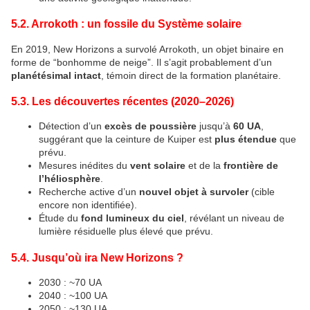
5.2. Arrokoth : un fossile du Système solaire
En 2019, New Horizons a survolé Arrokoth, un objet binaire en 
forme de “bonhomme de neige”. Il s’agit probablement d’un 
planétésimal intact
, témoin direct de la formation planétaire.
5.3. Les découvertes récentes (2020–2026)
Détection d’un 
excès de poussière
 jusqu’à 
60 UA
, 
suggérant que la ceinture de Kuiper est 
plus étendue
 que 
prévu.
Mesures inédites du 
vent solaire
 et de la 
frontière de 
l’héliosphère
.
Recherche active d’un 
nouvel objet à survoler
 (cible 
encore non identifiée).
Étude du 
fond lumineux du ciel
, révélant un niveau de 
lumière résiduelle plus élevé que prévu.
5.4. Jusqu’où ira New Horizons ?
2030 : ~70 UA
2040 : ~100 UA
2050 : ~130 UA