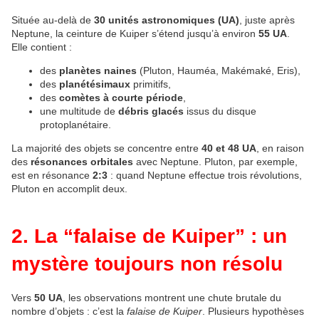
Située au‑delà de 
30 unités astronomiques (UA)
, juste après 
Neptune, la ceinture de Kuiper s’étend jusqu’à environ 
55 UA
. 
Elle contient :
des 
planètes naines
 (Pluton, Hauméa, Makémaké, Eris),
des 
planétésimaux
 primitifs,
des 
comètes à courte période
,
une multitude de 
débris glacés
 issus du disque 
protoplanétaire.
La majorité des objets se concentre entre 
40 et 48 UA
, en raison 
des 
résonances orbitales
 avec Neptune. Pluton, par exemple, 
est en résonance 
2:3
 : quand Neptune effectue trois révolutions, 
Pluton en accomplit deux.
2. La “falaise de Kuiper” : un
mystère toujours non résolu
Vers 
50 UA
, les observations montrent une chute brutale du 
nombre d’objets : c’est la 
falaise de Kuiper
. Plusieurs hypothèses 