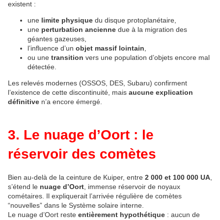
existent :
une 
limite physique
 du disque protoplanétaire,
une 
perturbation ancienne
 due à la migration des 
géantes gazeuses,
l’influence d’un 
objet massif lointain
,
ou une 
transition
 vers une population d’objets encore mal 
détectée.
Les relevés modernes (OSSOS, DES, Subaru) confirment 
l’existence de cette discontinuité, mais 
aucune explication 
définitive
 n’a encore émergé.
3. Le nuage d’Oort : le
réservoir des comètes
Bien au‑delà de la ceinture de Kuiper, entre 
2 000 et 100 000 UA
, 
s’étend le 
nuage d’Oort
, immense réservoir de noyaux 
cométaires. Il expliquerait l’arrivée régulière de comètes 
“nouvelles” dans le Système solaire interne.
Le nuage d’Oort reste 
entièrement hypothétique
 : aucun de 