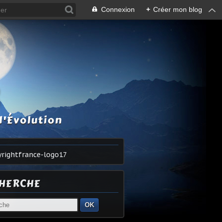
Connexion
+
Créer mon blog
S
l'Évolution
HERCHE
OK