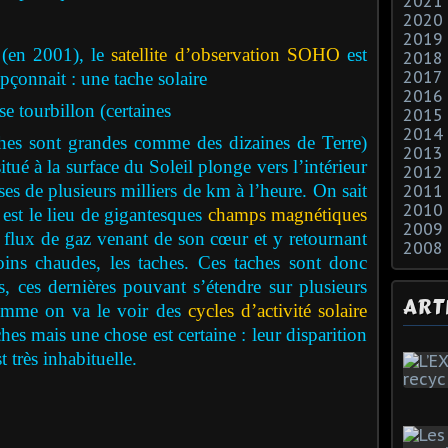
2021
2020
2019
 (en 2001), le
satellite d’observation SOHO
est
2018
2017
çonnait : une tache solaire
2016
e tourbillon (certaines
2015
2014
ches sont grandes comme des dizaines de Terre)
2013
itué à la surface du Soleil plonge vers l’intérieur
2012
ses de plusieurs milliers de km à l’heure. On sait
2011
2010
est le lieu de gigantesques
champs magnétiques
2009
s flux de gaz venant de son cœur et y retournant
2008
ins chaudes, les taches. Ces taches sont donc
es, ces dernières pouvant s’étendre sur plusieurs
ART
comme on va le voir des
cycles d’activité solaire
hes mais une chose est certaine : leur disparition
t très inhabituelle.