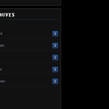
HIVES
ût
1
let
1
1
s
1
vier
1