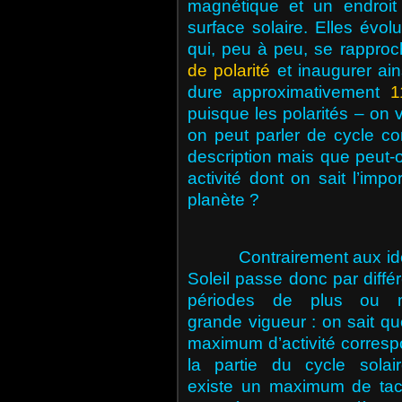
magnétique et un endroit
surface solaire. Elles évo
qui, peu à peu, se rapproc
de polarité
et inaugurer ain
dure approximativement
1
puisque les polarités – on v
on peut parler de cycle co
description mais que peut-on
activité dont on sait l’imp
planète ?
Contrairement aux id
Soleil
passe donc par diffé
périodes de plus ou 
grande vigueur : on sait q
maximum d’activité corres
la partie du cycle solai
existe un maximum de tac