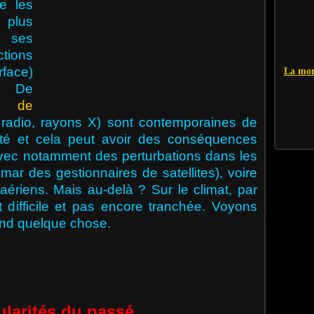
e les
 plus
 ses
tions
face)
La mor
s. De
s de
s radio, rayons X) sont contemporaines de
ité et cela peut avoir des conséquences
avec notamment des perturbations dans les
ar des gestionnaires de satellites), voire
ériens. Mais au-delà ? Sur le climat, par
difficile et pas encore tranchée. Voyons
end quelque chose.
ularités du passé