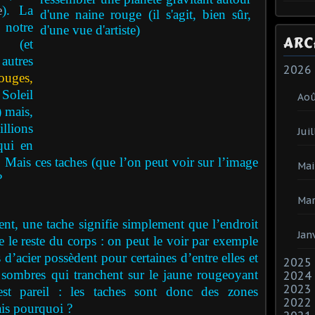
e
). La
 notre
ARC
e (et
autres
2026
ouges,
Soleil
Ao
 mais,
llions
Juil
qui en
l. Mais ces taches (que l’on peut voir sur l’image
Mai
?
Mar
nt, une tache signifie simplement que l’endroit
Jan
ue le reste du corps : on peut le voir par exemple
 d’acier possèdent pour certaines d’entre elles et
2025
 sombres qui tranchent sur le jaune rougeoyant
2024
2023
est pareil : les taches sont donc des zones
2022
is pourquoi ?