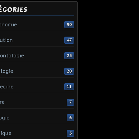
ÉGORIES
ronomie
90
ution
47
ontologie
25
logie
20
ecine
11
rs
7
ogie
6
sique
5