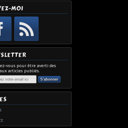
VEZ-MOI
SLETTER
z-vous pour être averti des
ux articles publiés.
ES
l
ct