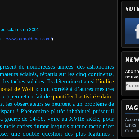
SUI
es solaires en 2001
)
:
www.journaldunet.com
/
NEW
ésent de nombreuses années, des astronomes
Abonne
ateurs éclairés, répartis sur les cinq continents,
nouvea
des taches solaires. Ils déterminent ainsi
l’indice
Email
tional de Wolf
» qui, corrélé à d’autres mesures
etc.) permet en fait de
quantifier l’activité solaire
.
s, les observateurs se heurtent à un problème de
PAG
t disparu ! Phénomène plutôt inhabituel puisqu’il
la guerre de 14-18, voire au XVIIe siècle, pour
Accuei
Links
s mois entiers durant lesquels aucune tache n’est
Conta
er une double question des plus légitimes :