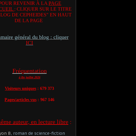
POUR REVENIR À LA
PAGE
CUEIL
: CLIQUER SUR LE TITRE
BLOG DE CEPHEIDES" EN HAUT
DE LA PAGE
aire général du blog : cliquer
ICI
Fréquentation
à fin juillet 2026
Visiteurs uniques
: 679 373
Pages/articles vus
: 967 146
me auteur, en lecture libre
:
yon B
, roman de science-fiction