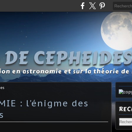
 DE CEPHEIDE
tion en astronomie et sur la théorie de 
des
IE : l'énigme des
REC
s