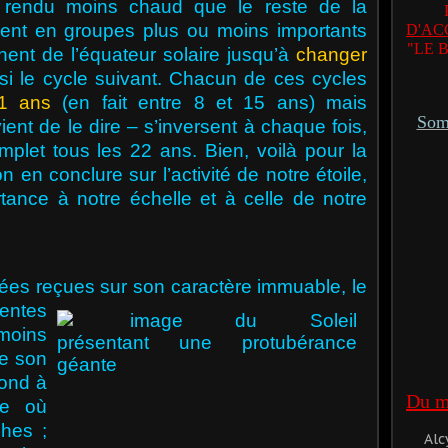
 rendu moins chaud que le reste de la
luent en groupes plus ou moins importants
D'AC
"LE 
hent de l’équateur solaire jusqu’à
changer
si le cycle suivant. Chacun de ces cycles
1 ans
(en fait entre 8 et 15 ans) mais
Somm
ient de le dire – s’inversent à chaque fois,
mplet tous les 22 ans. Bien, voilà pour la
 en conclure sur l’activité de notre étoile,
ortance à notre échelle et à celle de notre
ées reçues sur son caractère immuable, le
rentes
moins
ue son
pond à
Du mê
re où
hes ;
Alc