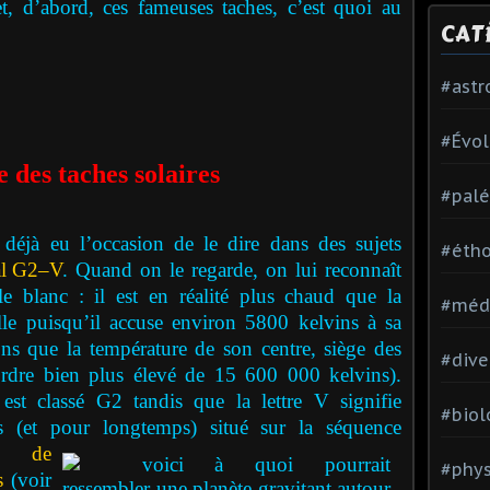
t, d’abord, ces fameuses taches, c’est quoi au
CAT
#ast
#Évol
 des taches solaires
#palé
déjà eu l’occasion de le dire dans des sujets
#étho
l
G2–V
. Quand on le regarde, on lui reconnaît
le blanc : il est en réalité plus chaud que la
#méd
lle puisqu’il accuse environ 5800 kelvins à sa
ons que la température de son centre, siège des
#dive
l’ordre bien plus élevé de 15 600 000 kelvins).
 est classé G2 tandis que la lettre V signifie
#biol
s (et pour longtemps) situé
sur la séquence
me de
#phy
s
(voir