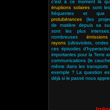
c’est à ce moment là qu
éruptions solaires
sont les
fréquentes et que
protubérances
(les projec
de matière depuis sa sur
sont les plus intense
nombreuses
émission
rayons
(ultraviolets, onde
ces épisodes d’hyperactiv
importantes pour la Terre 
communications (le cauchem
même dans les transports a
exemple ? La question est 
déjà si le passé nous appr
Irrég