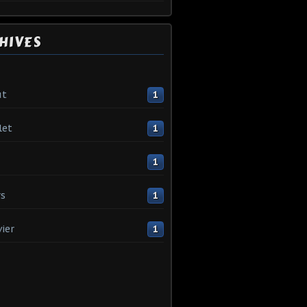
HIVES
ût
1
let
1
1
s
1
vier
1