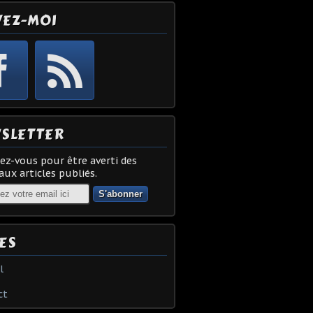
VEZ-MOI
SLETTER
z-vous pour être averti des
ux articles publiés.
ES
l
ct