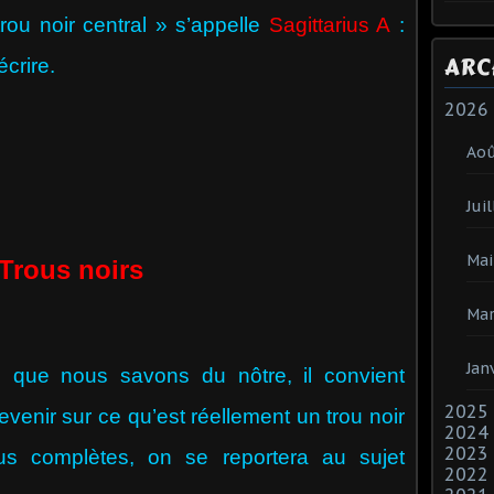
trou noir central » s’appelle
Sagittarius A
:
ARC
crire.
2026
Ao
Juil
Mai
Trous noirs
Mar
Jan
e nous savons du nôtre, il convient
2025
enir sur ce qu’est réellement un trou noir
2024
2023
lus complètes, on se reportera au sujet
2022