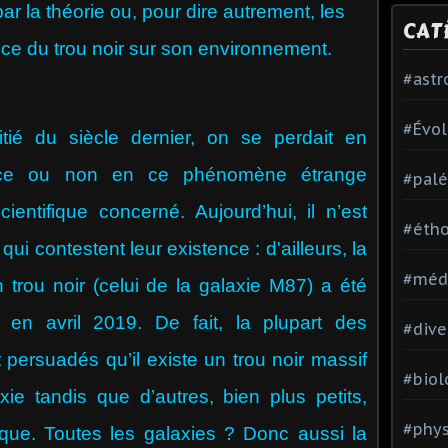
par la théorie ou, pour dire autrement, les
CAT
e du trou noir sur son environnement.
#ast
#Évol
du siècle dernier, on se perdait en
ance ou non en ce phénomène étrange
#palé
ientifique concerné. Aujourd’hui, il n’est
#étho
qui contestent leur existence : d'ailleurs, la
#méd
 trou noir (celui de la galaxie M87) a été
 en avril 2019. De fait, la plupart des
#dive
 persuadés qu’il existe un trou noir massif
#biol
e tandis que d’autres, bien plus petits,
#phy
que. Toutes les galaxies ? Donc aussi la