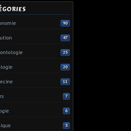
ÉGORIES
ronomie
90
ution
47
ontologie
25
logie
20
ecine
11
rs
7
ogie
6
sique
5