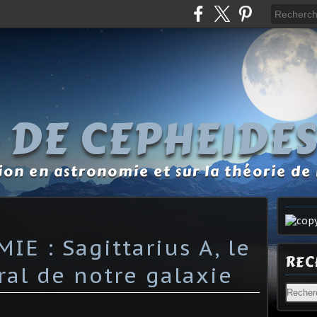
 DE CEPHEIDE
tion en astronomie et sur la théorie de 
E : Sagittarius A, le
REC
ral de notre galaxie