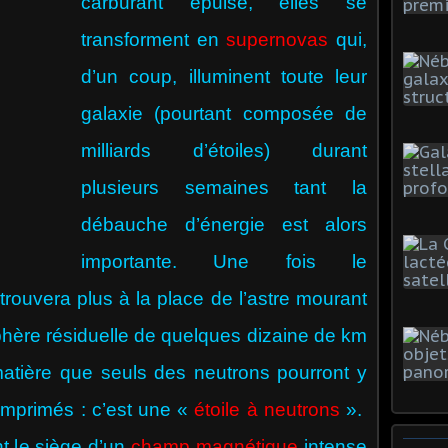
carburant épuisé, elles se
transforment en
supernovas
qui,
d’un coup, illuminent toute leur
galaxie (pourtant composée de
milliards d’étoiles) durant
plusieurs semaines tant la
débauche d’énergie est alors
importante. Une fois le
rouvera plus à la place de l’astre mourant
sphère résiduelle de quelques dizaine de km
atière que seuls des neutrons pourront y
omprimés : c’est une «
étoile à neutrons
».
nt le siège d’un
champ magnétique
intense