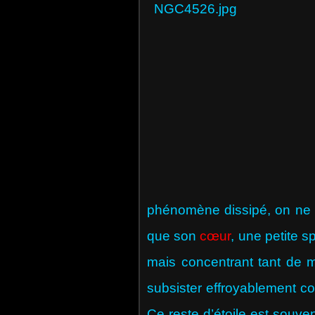
phénomène dissipé, on ne t
que son
cœur
, une petite 
mais concentrant tant de m
subsister effroyablement c
Ce reste d’étoile est souve