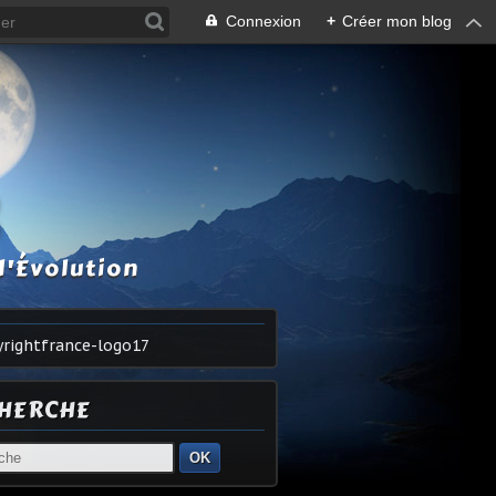
Connexion
+
Créer mon blog
S
l'Évolution
HERCHE
OK