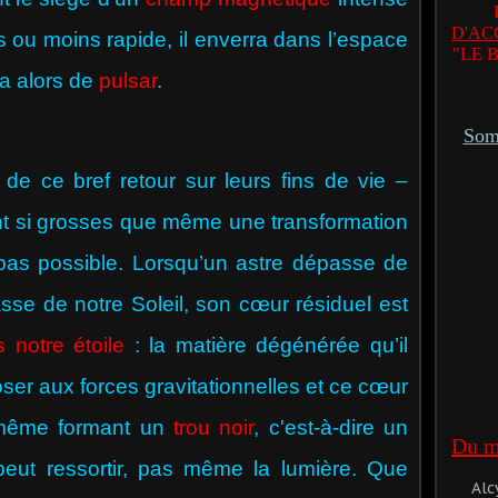
D'AC
s ou moins rapide, il enverra dans l’espace
"LE 
ra alors de
pulsar
.
Somm
 ce bref retour sur leurs fins de vie –
ont si grosses que même une transformation
 pas possible. Lorsqu’un astre dépasse de
se de notre Soleil, son cœur résiduel est
is notre étoile
: la matière dégénérée qu’il
ser aux forces gravitationnelles et ce cœur
i-même formant un
trou noir
, c'est-à-dire un
Du mê
peut ressortir, pas même la lumière. Que
Alc