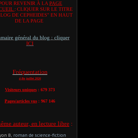
POUR REVENIR À LA
PAGE
CUEIL
: CLIQUER SUR LE TITRE
BLOG DE CEPHEIDES" EN HAUT
DE LA PAGE
aire général du blog : cliquer
ICI
Fréquentation
à fin juillet 2026
Visiteurs uniques
: 679 373
Pages/articles vus
: 967 146
me auteur, en lecture libre
:
yon B
, roman de science-fiction