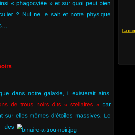
ainsi « phagocytée » et sur quoi peut bien
iculier ? Nul ne le sait et notre physique
rs…
La mor
noirs
ans notre galaxie, il existerait ainsi
ons de trous noirs dits « stellaires »
car
t sur elles-mêmes d’étoiles massives. Le
nt
des