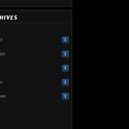
HIVES
ût
1
let
1
1
s
1
vier
1