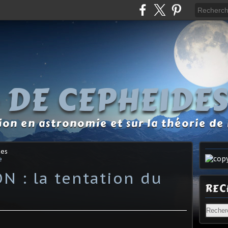
 DE CEPHEIDE
tion en astronomie et sur la théorie de 
des
e
N : la tentation du
REC