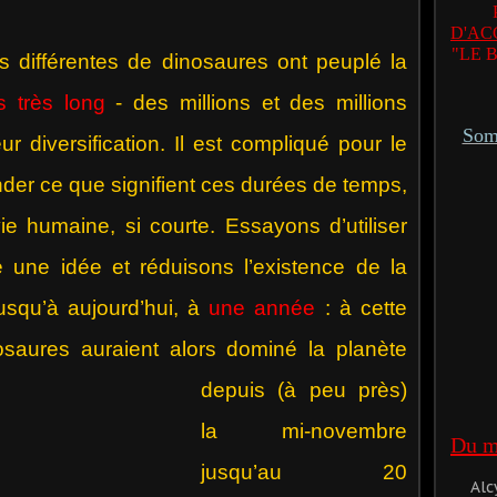
D'AC
"LE 
ifférentes de dinosaures ont peuplé la
s très long
- des millions et des millions
Somm
r diversification. Il est compliqué pour le
er ce que signifient ces durées de temps,
ie humaine, si courte. Essayons d’utiliser
 une idée et réduisons l’existence de la
usqu’à aujourd’hui, à
une année
: à cette
osaures auraient
alors dominé la planète
depuis (à peu près)
la mi-novembre
Du mê
jusqu’au 20
Alc