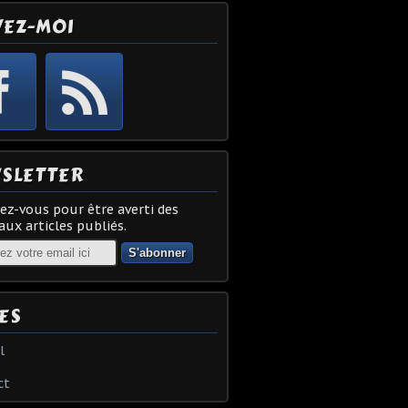
VEZ-MOI
SLETTER
z-vous pour être averti des
ux articles publiés.
ES
l
ct