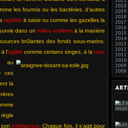
2021
2020
me les fourmis ou les bactéries, d’autres
2019
2018
la
rapidité
à saisir ou comme les gazelles la
2017
2016
 survie dans un
milieu extrême
à la manière
2015
2014
sources brûlantes des fonds sous-marins.
2013
2012
à l’
agilité
comme
certains singes, à la
ruse
2011
2010
u au
2009
2008
e ces
ent la
ART
ères
omme
règle
r son
intelligence
. Chaque fois, il s’agit pour