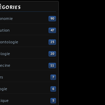
ÉGORIES
ronomie
90
ution
47
ontologie
25
logie
20
ecine
11
rs
7
ogie
6
sique
5