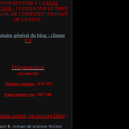
POUR REVENIR À LA
PAGE
CUEIL
: CLIQUER SUR LE TITRE
BLOG DE CEPHEIDES" EN HAUT
DE LA PAGE
aire général du blog : cliquer
ICI
Fréquentation
à fin juillet 2026
Visiteurs uniques
: 679 373
Pages/articles vus
: 967 146
me auteur, en lecture libre
:
yon B
, roman de science-fiction