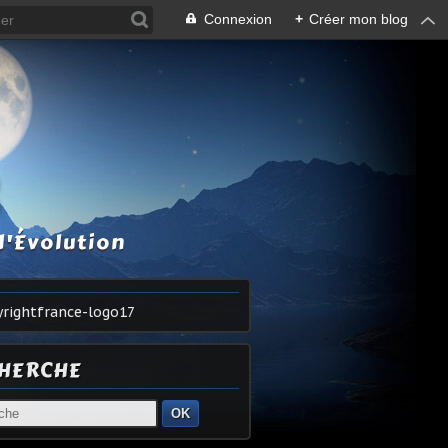
Connexion
+
Créer mon blog
S
l'Évolution
HERCHE
OK