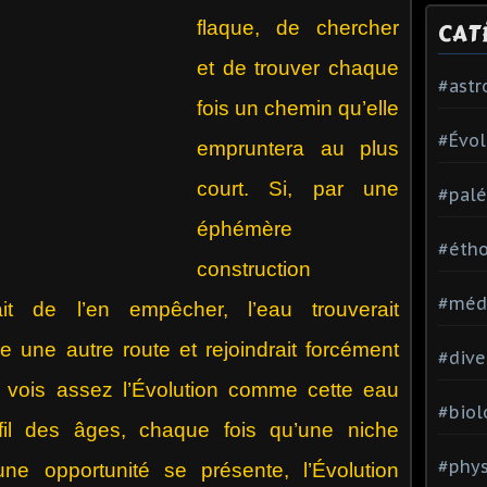
flaque, de chercher
CAT
et de trouver chaque
#ast
fois un chemin qu’elle
#Évol
empruntera au plus
court. Si, par une
#palé
éphémère
#étho
construction
#méd
sait de l’en empêcher, l’eau trouverait
une autre route et rejoindrait forcément
#dive
 vois assez l’Évolution comme cette eau
#biol
u fil des âges, chaque fois qu’une niche
#phy
une opportunité se présente, l’Évolution