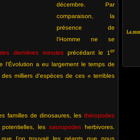
décembre. Par
comparaison, la
présence de
La mor
l’Homme ne se
er
utes dernières minutes
précédant le 1
 l’Évolution a eu largement le temps de
t des milliers d’espèces de ces « terribles
 familles de dinosaures, les
théropodes
 potentielles, les
sauropodes
herbivores.
 que l’on trouvait les géants que nous