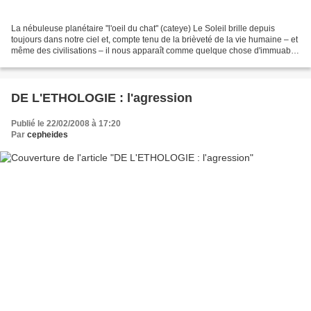
La nébuleuse planétaire "l'oeil du chat" (cateye) Le Soleil brille depuis
toujours dans notre ciel et, compte tenu de la brièveté de la vie humaine – et
même des civilisations – il nous apparaît comme quelque chose d'immuable,
au point que, à l'aube de...
DE L'ETHOLOGIE : l'agression
Publié le 22/02/2008 à 17:20
Par
cepheides