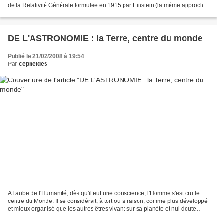
de la Relativité Générale formulée en 1915 par Einstein (la même approche
paraît nécessaire pour la mécanique quantique,...
DE L'ASTRONOMIE : la Terre, centre du monde
Publié le 21/02/2008 à 19:54
Par
cepheides
A l'aube de l'Humanité, dès qu'il eut une conscience, l'Homme s'est cru le
centre du Monde. Il se considérait, à tort ou a raison, comme plus développé
et mieux organisé que les autres êtres vivant sur sa planète et nul doute
pour lui que la Terre avait...