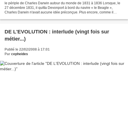
le périple de Charles Darwin autour du monde de 1831 à 1836 Lorsque, le
27 décembre 1831, il quitta Devonport à bord du navire « le Beagle »,
Charles Darwin n'avait aucune idée préconçue. Plus encore, comme il
l'affirma lui-même, il n'avait aucune notion...
DE L'EVOLUTION : interlude (vingt fois sur
métier...)
Publié le 22/02/2008 à 17:01
Par
cepheides