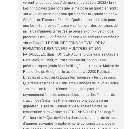
verront le jour pour ces 7 derniers entre 2020 et 2022.<br />
Les principales questions que je me pose au quotidien sont :
<br /> - D’où vient le Plasma qui a permis la Formation des «
Sphères de Plasma » ?<br /> - Quelle durée a-t-il fallu pour
que les « Sphères de Plasma » se forment, des centaines de
milliards d’années terrestres, je pense ?<br /> - Selon quel
processus les « Sphères de Plasma » se sont elles formées ?
<br /> D’après LE PRINCIPE FONDAMENTAL DE LA
FORMATION DES UNIVERS MULTIPLES ET NON
PARALLELES, dans l’UNIVERS qui englobe tous les Univers
Parallèles, tout naît, tout vit et tout meurt, pour plus de
précision tapes (Alain Mocchetti Ingénieur) dans le Moteur de
Recherche de Google et tu accéderas à 12200 Publications
Directes et tu trouveras toutes les réponses à tes questions.
Que restera t il dans 100 milliards d’années de la Voie Lactée
: un amas de Naines n’émettant presque plus de
rayonnement faute de combustibles, toutes les Planètes de
chacun des Systèmes Planétaires seront réduites à un
gigantesque Tas de Cailloux et de Planètes Mortes, la
température sera voisine du ZERO ABSOLUE (-273 degrés
Celcius).<br /> Que deviendra dans les centaines de milliards
d’années suivantes la matière morte qui constituera toue la