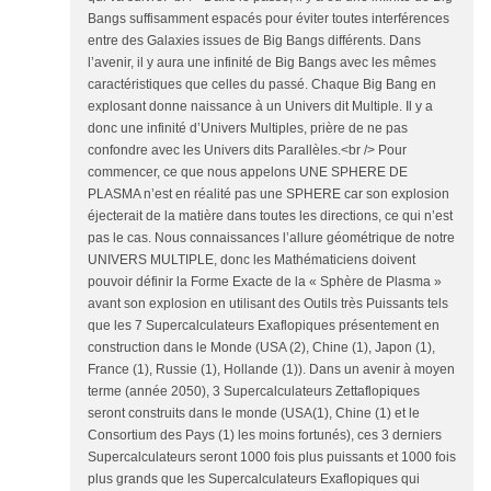
Bangs suffisamment espacés pour éviter toutes interférences
entre des Galaxies issues de Big Bangs différents. Dans
l’avenir, il y aura une infinité de Big Bangs avec les mêmes
caractéristiques que celles du passé. Chaque Big Bang en
explosant donne naissance à un Univers dit Multiple. Il y a
donc une infinité d’Univers Multiples, prière de ne pas
confondre avec les Univers dits Parallèles.<br /> Pour
commencer, ce que nous appelons UNE SPHERE DE
PLASMA n’est en réalité pas une SPHERE car son explosion
éjecterait de la matière dans toutes les directions, ce qui n’est
pas le cas. Nous connaissances l’allure géométrique de notre
UNIVERS MULTIPLE, donc les Mathématiciens doivent
pouvoir définir la Forme Exacte de la « Sphère de Plasma »
avant son explosion en utilisant des Outils très Puissants tels
que les 7 Supercalculateurs Exaflopiques présentement en
construction dans le Monde (USA (2), Chine (1), Japon (1),
France (1), Russie (1), Hollande (1)). Dans un avenir à moyen
terme (année 2050), 3 Supercalculateurs Zettaflopiques
seront construits dans le monde (USA(1), Chine (1) et le
Consortium des Pays (1) les moins fortunés), ces 3 derniers
Supercalculateurs seront 1000 fois plus puissants et 1000 fois
plus grands que les Supercalculateurs Exaflopiques qui