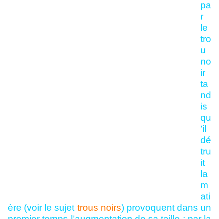
pa
r
le
tro
u
no
ir
ta
nd
is
qu
’il
dé
tru
it
la
m
ati
ère (voir le sujet
trous noirs
) provoquent dans un
premier temps l’augmentation de sa taille ; par la