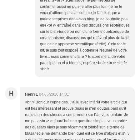
la réalité<br /> scientifique ne permet pas de
confirmer aussi ne puis-je aller plus loin (je ne le
veux d'ailleurs pas car, comme je l'ai expliqué à
maintes reprises dans mon blog, je ne souhaite pas
être<br /> entraîné dans des discussions ésotériques
sur le bien-fondé ou non d'une forme quelconque de
créationnisme, discussions qui relèvent plus de la foi
que d'une approche scientifique réelle). Cela<br />
dit, je suis tout disposé à obtenir le résumé de votre
livre... mais comment faire ? Encore merci de votre
participation et à bientôt j'espère.<br /> <br /> <br />
<br />
H
Henri L
04/05/2010 14:31
<br /> Bonjour cepheides. J'ai lu avec intérêt votre article qui
est très intéressant et prouve (mais je n'en doutais pas) qu'il
reste bien des choses à comprendre sur l'Univers lointain. Je
me pose<br /> aujourd'hui une question simple : vous parlez
des quasars mais je suis récemment tombé sur le terme de
blazar et je me demande bien quel est ce type d'objets et s'il y
a des différences marquantes<br /> entre eux et les quasars.