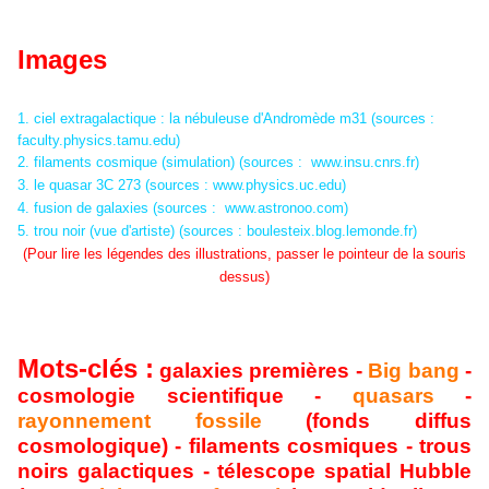
Images
1. ciel extragalactique : la nébuleuse d'Andromède m31 (sources :
faculty.physics.tamu.edu
)
2. filaments cosmique (simulation) (sources :
www.insu.cnrs.fr
)
3. le quasar 3C 273 (sources :
www.physics.uc.edu
)
4. fusion de galaxies (sources :
www.astronoo.com
)
5. trou noir (vue d'artiste) (sources :
boulesteix.blog.lemonde.fr
)
(Pour lire les légendes des illustrations, passer le pointeur de la souris
dessus)
Mots-clés
:
galaxies premières -
Big bang
-
cosmologie scientifique -
quasars
-
rayonnement fossile
(fonds diffus
cosmologique) - filaments cosmiques - trous
noirs galactiques - télescope spatial Hubble