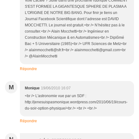
Voie Lactée ? Suite dans une prochaine rubrique COMMENT
S'EST FORMEE LA GIGANTESQUE SPHERE DE PLASMA A
L'ORIGINE DE NOTRE BIG BANG. Pour finir je tiens un
Journal Facebook Scientifique dont l’adresse est DAVID
MOCCHETTI. Le journal est gratuit.<br /> N’hésitez pas à le
consulter.<br /> Alain Mocchetti<br /> Ingénieur en
Construction Mécanique & en Automatismes<br /> Diplômé
Bac + 5 Universitaire (1985)<br /> UFR Sciences de Metz<br
/> alainmocchetti@sfr.fr<br /> alainmocchetti@gmail.com<br
/> @AlainMocchetti
Répondre
M
Monique
19/06/2010 16:07
<br /> L'astronomie vue par un SDF :
http://jenesuispasmonique.wordpress.com/2010/06/19/cours-
du-soir-option-physique/<br /> <br /> <br />
Répondre