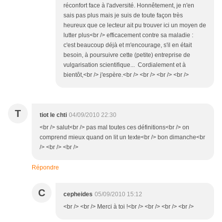
réconfort face à l'adversité. Honnêtement, je n'en
sais pas plus mais je suis de toute façon très
heureux que ce lecteur ait pu trouver ici un moyen de
lutter plus<br /> efficacement contre sa maladie :
c'est beaucoup déjà et m'encourage, s'il en était
besoin, à poursuivre cette (petite) entreprise de
vulgarisation scientifique... Cordialement et à
bientôt,<br /> j'espère.<br /> <br /> <br /> <br />
T
tiot le chti
04/09/2010 22:30
<br /> salut<br /> pas mal toutes ces définitions<br /> on
comprend mieux quand on lit un texte<br /> bon dimanche<br
/> <br /> <br />
Répondre
C
cepheides
05/09/2010 15:12
<br /> <br /> Merci à toi !<br /> <br /> <br /> <br />