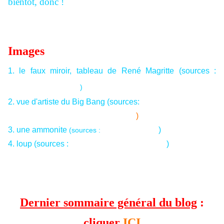
bientôt, donc !
Images
1. le faux miroir, tableau de René Magritte
(
sources :
news.visitmonaco.com
)
2. vue d'artiste du Big Bang (sources:
breakfastwithspanky.wordpress.com
)
3. une ammonite
www.asihs.org
)
(sources :
4. loup (sources :
www.st-andre.csvdc.qc.ca
)
Dernier sommaire général du blog
:
cliquer
ICI