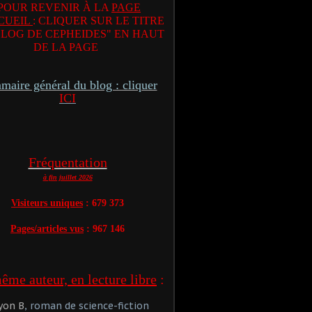
POUR REVENIR À LA
PAGE
CUEIL
: CLIQUER SUR LE TITRE
BLOG DE CEPHEIDES" EN HAUT
DE LA PAGE
aire général du blog : cliquer
ICI
Fréquentation
à fin juillet 2026
Visiteurs uniques
: 679 373
Pages/articles vus
: 967 146
me auteur, en lecture libre
:
yon B
, roman de science-fiction