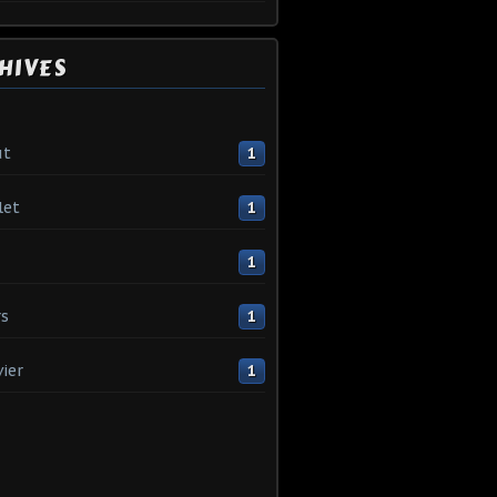
HIVES
ût
1
let
1
1
s
1
vier
1