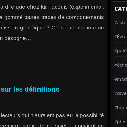
à dire que chez lui, l’acquis (expérimental,
CAT
c.) a gommé toutes traces de comportements
#ast
ansmission génétique ? Ce serait, comme on
#Évol
e en besogne…
#palé
#étho
#méd
sur les définitions
#dive
#biol
cteurs qui n’auraient pas eu la possibilité
#phy
première partie de ce sujet, il convient de