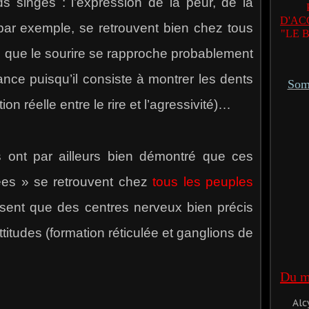
 singes : l’expression de la peur, de la
D'AC
, par exemple, se retrouvent bien chez tous
"LE 
e que le sourire se rapproche probablement
nce puisqu’il consiste à montrer les dents
Somm
tion réelle entre le rire et l’agressivité)…
t par ailleurs bien démontré que ces
nées » se retrouvent chez
tous les peuples
ésent que des centres nerveux bien précis
itudes (formation réticulée et ganglions de
Du mê
Alc