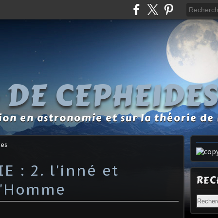
 DE CEPHEIDE
tion en astronomie et sur la théorie de 
des
 : 2. l'inné et
REC
 l'Homme