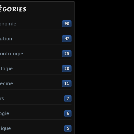
ÉGORIES
ronomie
90
ution
47
ontologie
25
logie
20
ecine
11
rs
7
ogie
6
sique
5