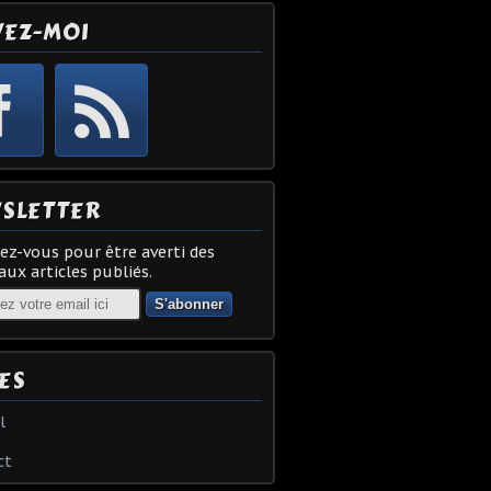
VEZ-MOI
SLETTER
z-vous pour être averti des
ux articles publiés.
ES
l
ct