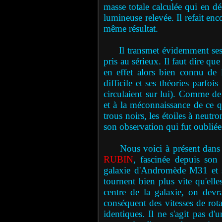
masse totale calculée qui en d
lumineuse relevée. Il refait enc
même résultat.
Il transmet évidemment ses ob
pris au sérieux. Il faut dire qu
en effet alors bien connu de 
difficile et ses théories parfoi
circulaient sur lui). Comme de 
et à la méconnaissance de ce 
trous noirs, les étoiles à neutro
son observation qui fut oublié
Nous voici à présent dans l
RUBIN
, fascinée depuis son 
galaxie d'Andromède M31 et s'a
tournent bien plus vite qu'ell
centre de la galaxie, on devr
conséquent des vitesses de rota
identiques. Il ne s'agit pas d'