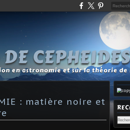
 DE CEPHEIDE
tion en astronomie et sur la théorie de 
IE : matière noire et
REC
re