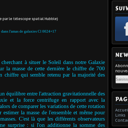
SUI
 dans l'amas de galaxies Cl 0024+17
NEW
rchant à situer le Soleil dans notre Galaxie
Abonne
our la masse de cette dernière le chiffre de 700
nouvea
un chiffre qui semble retenu par la majorité des
Email
n équilibre entre l'attraction gravitationnelle des
PAG
axie et la force centrifuge en rapport avec la
 alors de comparer les variations de cette rotation
Accuei
ur estimer la masse de l'ensemble et même pour
Links
 masses. C'est là que les différents observateurs
Conta
me surprise : si l'on additionne la somme des