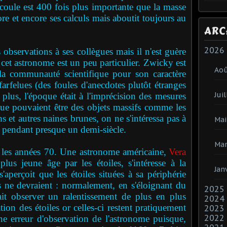
écoule est 400 fois plus importante que la masse
ore et encore ses calculs mais aboutit toujours au
ARC
2026
servations à ses collègues mais il n'est guère
e cet astronome est un peu particulier. Zwicky est
Ao
la communauté scientifique pour son caractère
s farfelues (des foules d'anecdotes plutôt étranges
Juil
plus, l'époque était à l'imprécision des mesures
que pouvaient être des objets massifs comme les
ns et autres naines brunes, on ne s'intéressa pas à
Mai
e pendant presque un demi-siècle.
Mar
es années 70. Une astronome américaine,
Vera
plus jeune âge par les étoiles, s'intéresse à la
Jan
perçoit que les étoiles situées à sa périphérie
es ne devraient : normalement, en s'éloignant du
2025
ait observer un ralentissement de plus en plus
2024
tion des étoiles or celles-ci restent pratiquement
2023
2022
une erreur d'observation de l'astronome puisque,