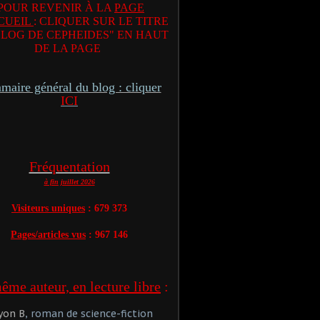
POUR REVENIR À LA
PAGE
CUEIL
: CLIQUER SUR LE TITRE
BLOG DE CEPHEIDES" EN HAUT
DE LA PAGE
aire général du blog : cliquer
ICI
Fréquentation
à fin juillet 2026
Visiteurs uniques
: 679 373
Pages/articles vus
: 967 146
me auteur, en lecture libre
:
yon B
, roman de science-fiction