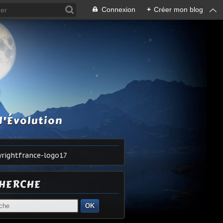
Connexion
+
Créer mon blog
S
l'Évolution
HERCHE
OK