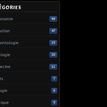
ÉGORIES
ronomie
90
ution
47
ontologie
25
logie
20
ecine
11
rs
7
ogie
6
sique
5