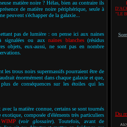
meuse matière noire ? Hélas, bien au contraire ils
 présence de matière noire périphérique, seule à
D'AC
"LE 
e peuvent s'échapper de la galaxie...
ettant pas de lumière : on pense ici aux naines
Somm
jà signalées ou aux
naines blanches
(résidus
 ces objets, eux-aussi, ne sont pas en nombre
ervations.
 les trous noirs supermassifs pourraient être de
 faudrait énormément dans chaque galaxie et que,
 plus de conséquences sur les étoiles qui les
vec la matière connue, certains se sont tournés
Du mê
 exotique, composée d'éléments très particuliers
WIMP
(
voir glossaire
). Toutefois, avant de
Alc