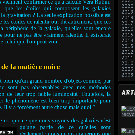
2021
s viennent confirmer ce qu'a calculé Vera Rubin.
2020
que les étoiles qui composent les galaxies
2019
 la gravitation ? La seule explication possible est
2018
es étoiles de ralentir ou, dit autrement, que ces
2017
a périphérie de la galaxie, qu'elles sont encore
2016
 pour ne pas être vraiment ralentie. Il existerait
2015
2014
 celui que l'on peut voir...
2013
2012
2011
2010
 de la matière noire
2009
2008
bien qu'un grand nombre d'objets comme, par
ne sont pas observables avec nos méthodes
ART
on de leur trop faible luminosité. Toutefois, la
er le phénomène est bien trop importante pour
e. Il y a forcément autre chose mais quoi ?
est que ce que nous voyons des galaxies n'est
qu'une partie de ce qu'elles sont
réellement : nous ne distinguerions que