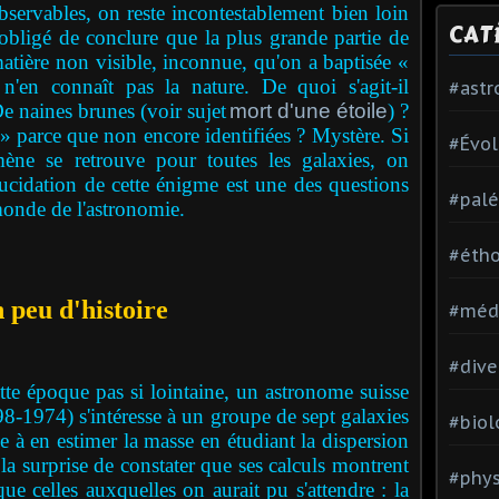
bservables, on reste incontestablement bien loin
CAT
obligé de conclure que la plus grande partie de
atière non visible, inconnue, qu'on a baptisée «
n'en connaît pas la nature. De quoi s'agit-il
#ast
e naines brunes (voir sujet
mort d'une étoile
) ?
 » parce que non encore identifiées ? Mystère. Si
#Évol
ne se retrouve pour toutes les galaxies, on
ucidation de cette énigme est une des questions
#palé
monde de l'astronomie.
#étho
 peu d'histoire
#méd
#dive
 époque pas si lointaine, un astronome suisse
8-1974) s'intéresse à un groupe de sept galaxies
#biol
 à en estimer la masse en étudiant la dispersion
a la surprise de constater que ses calculs montrent
#phy
que celles auxquelles on aurait pu s'attendre : la