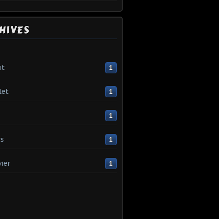
HIVES
ût
1
let
1
1
s
1
vier
1