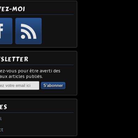
VEZ-MOI
SLETTER
z-vous pour être averti des
ux articles publiés.
ES
l
ct