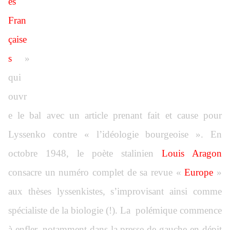
es
Fran
çaise
s
»
qui
ouvr
e le bal avec un article prenant fait et cause pour
Lyssenko contre « l’idéologie bourgeoise ». En
octobre 1948, le poète stalinien
Louis Aragon
consacre un numéro complet de sa revue «
Europe
»
aux thèses lyssenkistes, s’improvisant ainsi comme
spécialiste de la biologie (!). La polémique commence
à enfler, notamment dans la presse de gauche en dépit