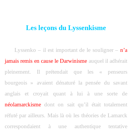
Les leçons du Lyssenkisme
Lyssenko – il est important de le souligner –
n’a
jamais remis en cause le Darwinisme
auquel il adhérait
pleinement. Il prétendait que les « penseurs
bourgeois » avaient dénaturé la pensée du savant
anglais et croyait quant à lui à une sorte de
néolamarckisme
dont on sait qu’il était totalement
réfuté par ailleurs. Mais là où les théories de Lamarck
correspondaient à une authentique tentative