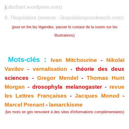
j
cdurbant.wordpress.com)
8. l'Inquisition (sources : linquisitionpourlesnuls.com)
(pour en lire les légendes, passer le curseur de la souris sur les
illustrations)
Mots-clés :
Ivan Mitchourine
-
Nikolaï
Vavilov
-
vernalisation
- théorie des deux
sciences -
Gregor Mendel
-
Thomas Hunt
Morgan
- drosophyla melanogaster -
revue
les Lettres Françaises
-
Jacques Monod
-
Marcel Prenant
-
lamarckisme
(les mots en gris renvoient à des sites d'informations complémentaires)